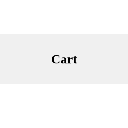
WhatsApp
+52 (9
Inicio
Conóceme
Cursos
Blog
Mi Perfil
Cart