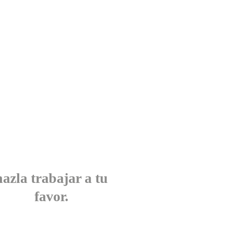
u mente es tu mejor
herramienta.
trénala, desafíala y
hazla trabajar a tu
favor.