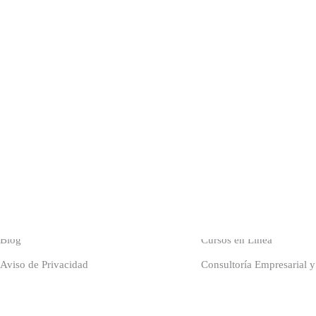
Identidad
Servicios
Conóceme
Asesoría Personalizada
Blog
Cursos en Línea
Aviso de Privacidad
Consultoría Empresarial 