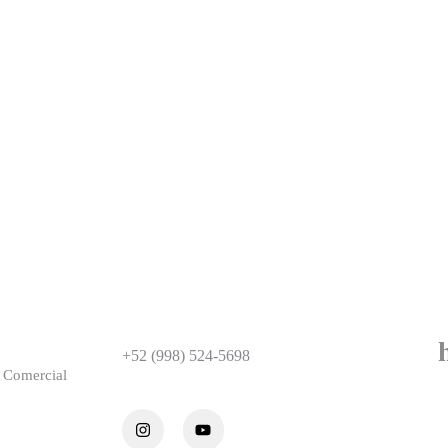
T
Ubicación
roberto@neurona.lat
En
Playa del Carmen, México.
+52 (998) 524-5698
y Comercial