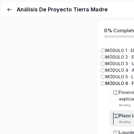
Análisis De Proyecto Tierra Madre
0%
Complet
MÓDULO 2 · E
MÓDULO 3 · U
Financ
explic
Reading
Plazo l
Reading
Liquide