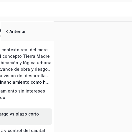
ed
Anterior
MÓDULO 1 · El contexto real del mercado inmobiliario en Playa del Carmen
l concepto Tierra Madre
bicación y lógica urbana
MÓDULO 4 · Avance de obra y riesgo real
MÓDULO 5 · La visión del desarrollador
MÓDULO 6 · Financiamiento como herramienta estratégica
iamiento sin intereses
ado
argo vs plazo corto
z y control del capital