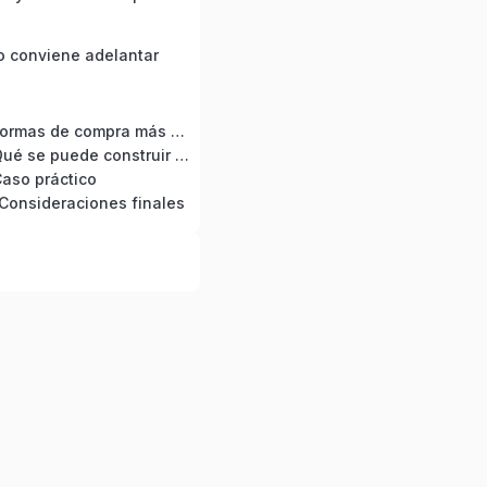
 conviene adelantar
MÓDULO 7 · Formas de compra más efectivas
MÓDULO 8 · Qué se puede construir en Tierra Madre
aso práctico
Consideraciones finales